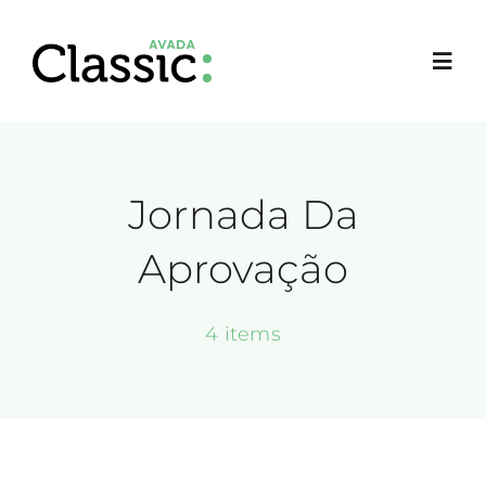
Ir
para
Toggl
o
Navig
conteúdo
Jornada Da
Aprovação
4 items