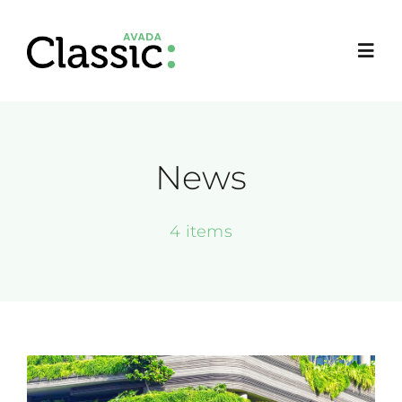
Ir
para
Toggl
o
Navig
conteúdo
News
4 items